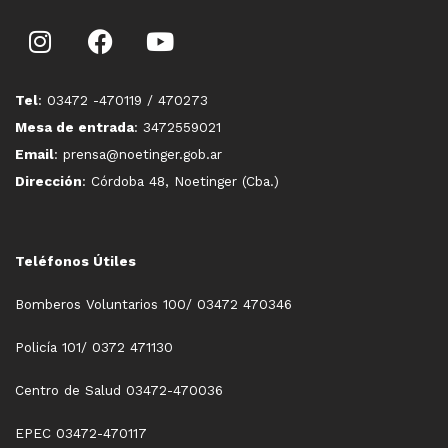
Tel
: 03472 -470119 / 470273
Mesa de entrada
: 3472559021
Email
: prensa@noetinger.gob.ar
Dirección
: Córdoba 48, Noetinger (Cba.)
Teléfonos Útiles
Bomberos Voluntarios 100/ 03472 470346
Policía 101/ 0372 471130
Centro de Salud 03472-470036
EPEC 03472-470117