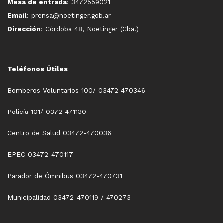
Mesa de entrada
: 3472559021
Email
: prensa@noetinger.gob.ar
Dirección
: Córdoba 48, Noetinger (Cba.)
Teléfonos Útiles
Bomberos Voluntarios 100/ 03472 470346
Policía 101/ 0372 471130
Centro de Salud 03472-470036
EPEC 03472-470117
Parador de Ómnibus 03472-470731
Municipalidad 03472-470119 / 470273