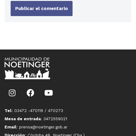
Tel
: 03472 -470119 / 470273
Mesa de entrada
: 3472559021
Email
: prensa@noetinger.gob.ar
Dirección
: Córdoba 48, Noetinger (Cba.)