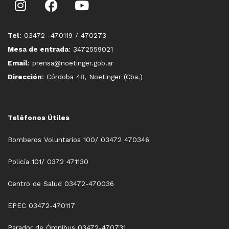
Tel
: 03472 -470119 / 470273
Mesa de entrada
: 3472559021
Email
: prensa@noetinger.gob.ar
Dirección
: Córdoba 48, Noetinger (Cba.)
Teléfonos Útiles
Bomberos Voluntarios 100/ 03472 470346
Policía 101/ 0372 471130
Centro de Salud 03472-470036
EPEC 03472-470117
Parador de Ómnibus 03472-470731