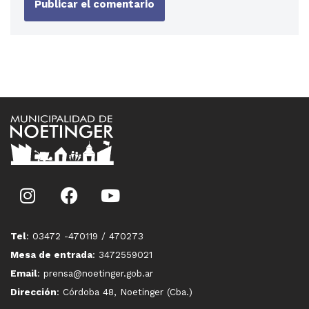
Tel
: 03472 -470119 / 470273
Mesa de entrada
: 3472559021
Email
: prensa@noetinger.gob.ar
Dirección
: Córdoba 48, Noetinger (Cba.)