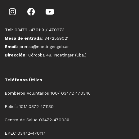
Tel
: 03472 -470119 / 470273
Mesa de entrada
: 3472559021
Email
: prensa@noetinger.gob.ar
Dirección
: Córdoba 48, Noetinger (Cba.)
Teléfonos Útiles
Bomberos Voluntarios 100/ 03472 470346
Policía 101/ 0372 471130
Centro de Salud 03472-470036
EPEC 03472-470117