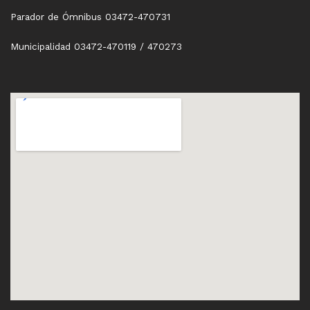
Parador de Ómnibus 03472-470731
Municipalidad 03472-470119 / 470273