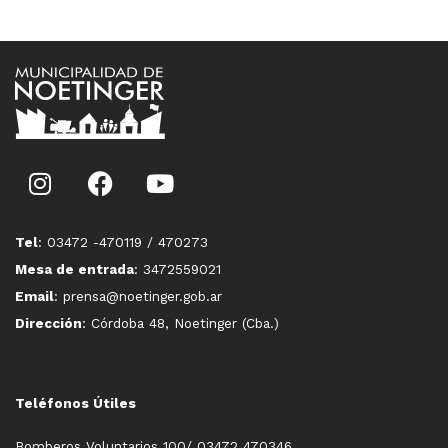
Tel
: 03472 -470119 / 470273
Mesa de entrada
: 3472559021
Email
: prensa@noetinger.gob.ar
Dirección
: Córdoba 48, Noetinger (Cba.)
Teléfonos Útiles
Bomberos Voluntarios 100/ 03472 470346