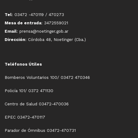
Tel
: 03472 -470119 / 470273
Mesa de entrada
: 3472559021
Email
: prensa@noetinger.gob.ar
Dirección
: Córdoba 48, Noetinger (Cba.)
Teléfonos Útiles
Bomberos Voluntarios 100/ 03472 470346
Policía 101/ 0372 471130
Centro de Salud 03472-470036
EPEC 03472-470117
Parador de Ómnibus 03472-470731