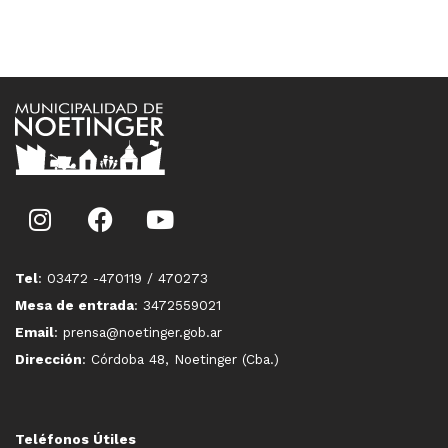
Tel
: 03472 -470119 / 470273
Mesa de entrada
: 3472559021
Email
: prensa@noetinger.gob.ar
Dirección
: Córdoba 48, Noetinger (Cba.)
Teléfonos Útiles