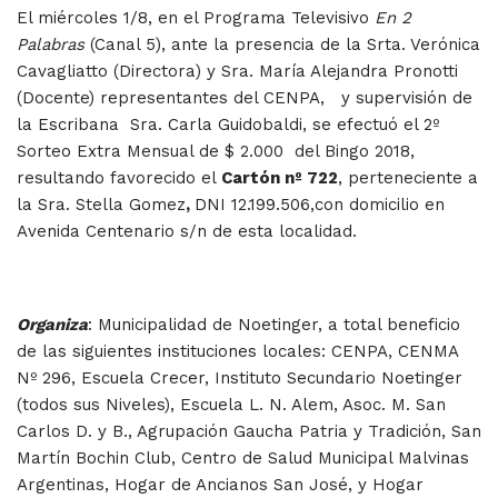
El miércoles 1/8, en el Programa Televisivo
En 2
Palabras
(Canal 5), ante la presencia de la Srta. Verónica
Cavagliatto (Directora) y Sra. María Alejandra Pronotti
(Docente) representantes del CENPA, y supervisión de
la Escribana Sra. Carla Guidobaldi, se efectuó el 2º
Sorteo Extra Mensual de $ 2.000 del Bingo 2018,
resultando favorecido el
Cartón nº 722
, perteneciente a
la Sra. Stella Gomez
,
DNI 12.199.506,con domicilio en
Avenida Centenario s/n de esta localidad.
Organiza
:
Municipalidad de Noetinger, a total beneficio
de las siguientes instituciones locales: CENPA, CENMA
Nº 296, Escuela Crecer, Instituto Secundario Noetinger
(todos sus Niveles), Escuela L. N. Alem, Asoc. M. San
Carlos D. y B., Agrupación Gaucha Patria y Tradición, San
Martín Bochin Club, Centro de Salud Municipal Malvinas
Argentinas, Hogar de Ancianos San José, y Hogar