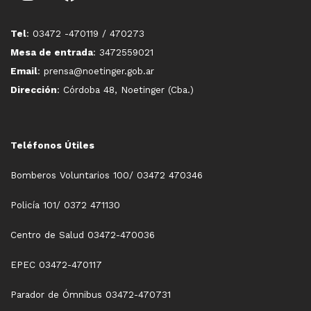
Tel
: 03472 -470119 / 470273
Mesa de entrada
: 3472559021
Email
: prensa@noetinger.gob.ar
Dirección
: Córdoba 48, Noetinger (Cba.)
Teléfonos Útiles
Bomberos Voluntarios 100/ 03472 470346
Policía 101/ 0372 471130
Centro de Salud 03472-470036
EPEC 03472-470117
Parador de Ómnibus 03472-470731