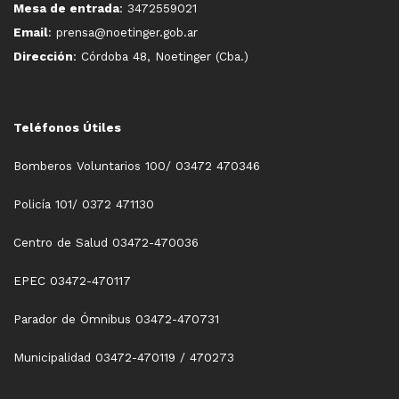
Mesa de entrada
: 3472559021
Email
: prensa@noetinger.gob.ar
Dirección
: Córdoba 48, Noetinger (Cba.)
Teléfonos Útiles
Bomberos Voluntarios 100/ 03472 470346
Policía 101/ 0372 471130
Centro de Salud 03472-470036
EPEC 03472-470117
Parador de Ómnibus 03472-470731
Municipalidad 03472-470119 / 470273