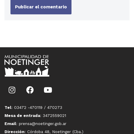
Tel
: 03472 -470119 / 470273
Mesa de entrada
: 3472559021
Email
: prensa@noetinger.gob.ar
Dirección
: Córdoba 48, Noetinger (Cba.)