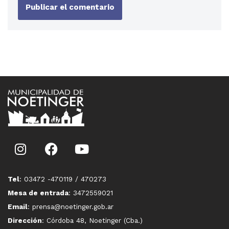
Tel
: 03472 -470119 / 470273
Mesa de entrada
: 3472559021
Email
: prensa@noetinger.gob.ar
Dirección
: Córdoba 48, Noetinger (Cba.)