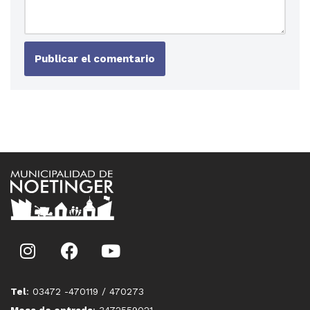
Tel
: 03472 -470119 / 470273
Mesa de entrada
: 3472559021