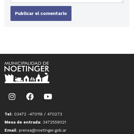
Tel
: 03472 -470119 / 470273
Mesa de entrada
: 3472559021
Email
: prensa@noetinger.gob.ar