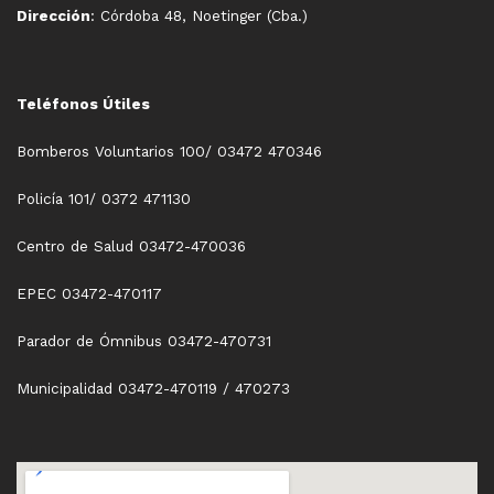
Dirección
: Córdoba 48, Noetinger (Cba.)
Teléfonos Útiles
Bomberos Voluntarios 100/ 03472 470346
Policía 101/ 0372 471130
Centro de Salud 03472-470036
EPEC 03472-470117
Parador de Ómnibus 03472-470731
Municipalidad 03472-470119 / 470273