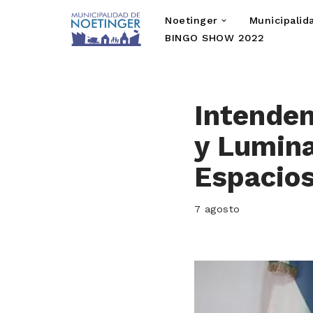
Noetinger
Municipalid
Saltar
BINGO SHOW 2022
al
contenido
Intenden
y Lumina
Espacios
7 agosto