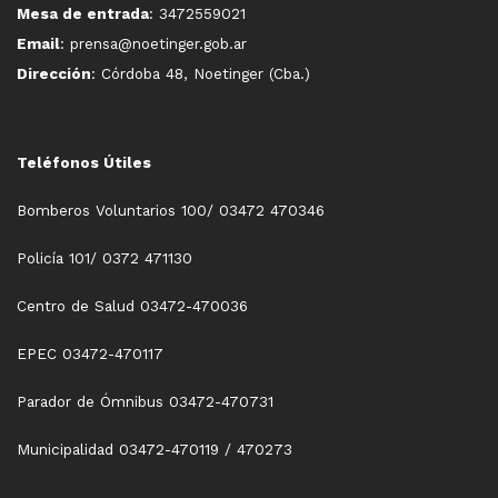
Mesa de entrada
: 3472559021
Email
: prensa@noetinger.gob.ar
Dirección
: Córdoba 48, Noetinger (Cba.)
Teléfonos Útiles
Bomberos Voluntarios 100/ 03472 470346
Policía 101/ 0372 471130
Centro de Salud 03472-470036
EPEC 03472-470117
Parador de Ómnibus 03472-470731
Municipalidad 03472-470119 / 470273