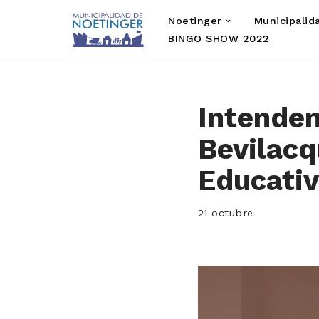
Noetinger
Municipalid
Saltar
BINGO SHOW 2022
al
contenido
Intenden
Bevilacq
Educati
21 octubre