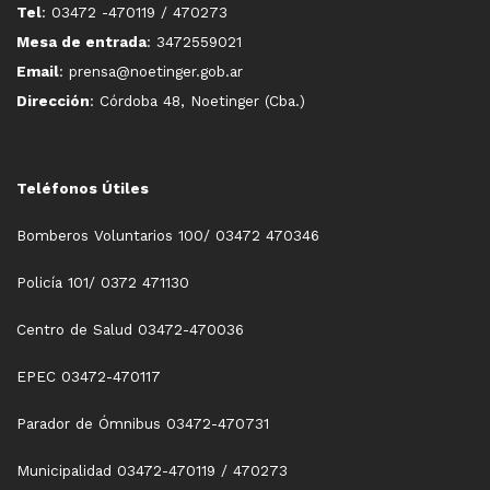
Tel
: 03472 -470119 / 470273
Mesa de entrada
: 3472559021
Email
: prensa@noetinger.gob.ar
Dirección
: Córdoba 48, Noetinger (Cba.)
Teléfonos Útiles
Bomberos Voluntarios 100/ 03472 470346
Policía 101/ 0372 471130
Centro de Salud 03472-470036
EPEC 03472-470117
Parador de Ómnibus 03472-470731
Municipalidad 03472-470119 / 470273