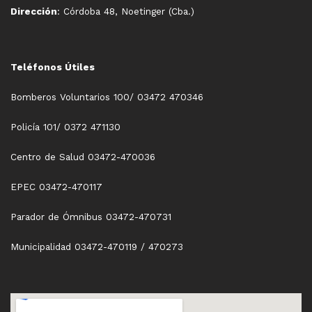
Dirección
: Córdoba 48, Noetinger (Cba.)
Teléfonos Útiles
Bomberos Voluntarios 100/ 03472 470346
Policía 101/ 0372 471130
Centro de Salud 03472-470036
EPEC 03472-470117
Parador de Ómnibus 03472-470731
Municipalidad 03472-470119 / 470273