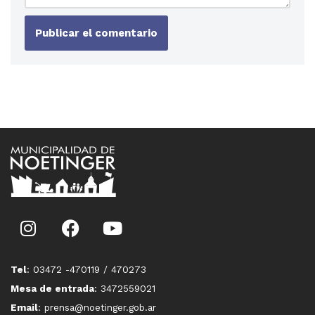
Tel
: 03472 -470119 / 470273
Mesa de entrada
: 3472559021
Email
: prensa@noetinger.gob.ar