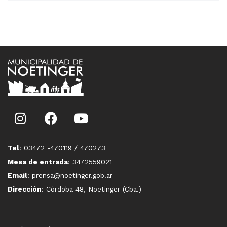
Tel
: 03472 -470119 / 470273
Mesa de entrada
: 3472559021
Email
: prensa@noetinger.gob.ar
Dirección
: Córdoba 48, Noetinger (Cba.)