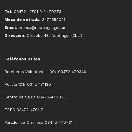
Tel
: 03472 -470119 / 470273
Mesa de entrada
: 3472559021
Email
: prensa@noetinger.gob.ar
Dirección
: Córdoba 48, Noetinger (Cba.)
Teléfonos Útiles
Bomberos Voluntarios 100/ 03472 470346
Policía 101/ 0372 471130
Centro de Salud 03472-470036
EPEC 03472-470117
Parador de Ómnibus 03472-470731