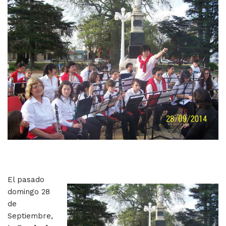
El pasado
domingo 28
de
Septiembre,