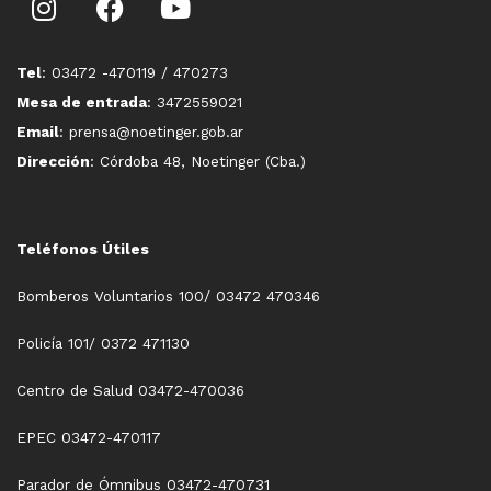
Tel
: 03472 -470119 / 470273
Mesa de entrada
: 3472559021
Email
: prensa@noetinger.gob.ar
Dirección
: Córdoba 48, Noetinger (Cba.)
Teléfonos Útiles
Bomberos Voluntarios 100/ 03472 470346
Policía 101/ 0372 471130
Centro de Salud 03472-470036
EPEC 03472-470117
Parador de Ómnibus 03472-470731