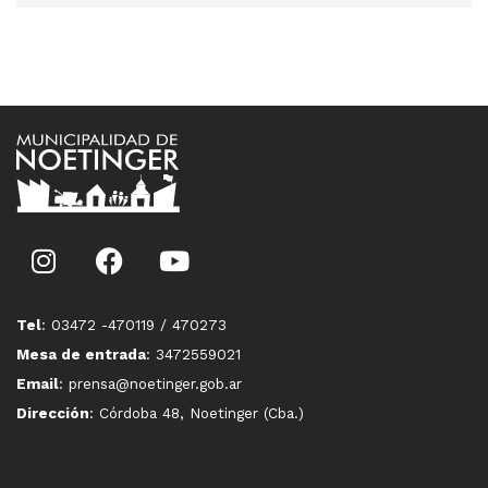
Tel
: 03472 -470119 / 470273
Mesa de entrada
: 3472559021
Email
: prensa@noetinger.gob.ar
Dirección
: Córdoba 48, Noetinger (Cba.)