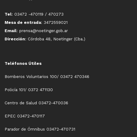
Tel
: 03472 -470119 / 470273
Mesa de entrada
: 3472559021
Email
: prensa@noetinger.gob.ar
Dirección
: Córdoba 48, Noetinger (Cba.)
Teléfonos Útiles
Bomberos Voluntarios 100/ 03472 470346
Policía 101/ 0372 471130
Centro de Salud 03472-470036
EPEC 03472-470117
Parador de Ómnibus 03472-470731