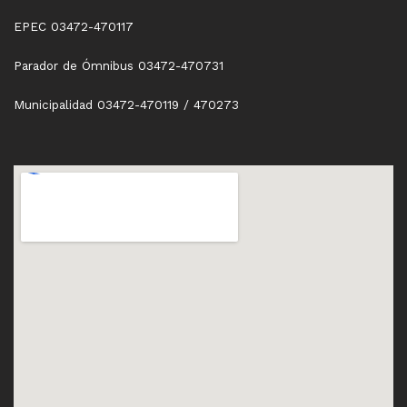
EPEC 03472-470117
Parador de Ómnibus 03472-470731
Municipalidad 03472-470119 / 470273