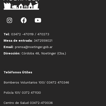
Tel
: 03472 -470119 / 470273
Mesa de entrada
: 3472559021
Email
: prensa@noetinger.gob.ar
Dirección
: Córdoba 48, Noetinger (Cba.)
Teléfonos Útiles
Bomberos Voluntarios 100/ 03472 470346
Policía 101/ 0372 471130
Centro de Salud 03472-470036