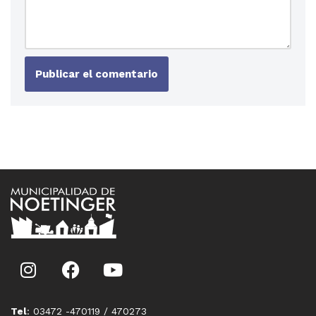
Tel
: 03472 -470119 / 470273