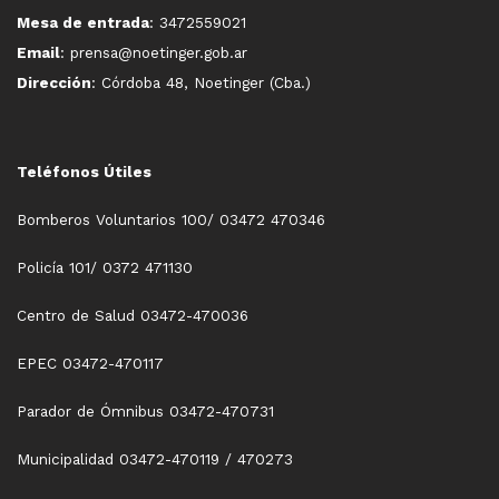
Mesa de entrada
: 3472559021
Email
: prensa@noetinger.gob.ar
Dirección
: Córdoba 48, Noetinger (Cba.)
Teléfonos Útiles
Bomberos Voluntarios 100/ 03472 470346
Policía 101/ 0372 471130
Centro de Salud 03472-470036
EPEC 03472-470117
Parador de Ómnibus 03472-470731
Municipalidad 03472-470119 / 470273