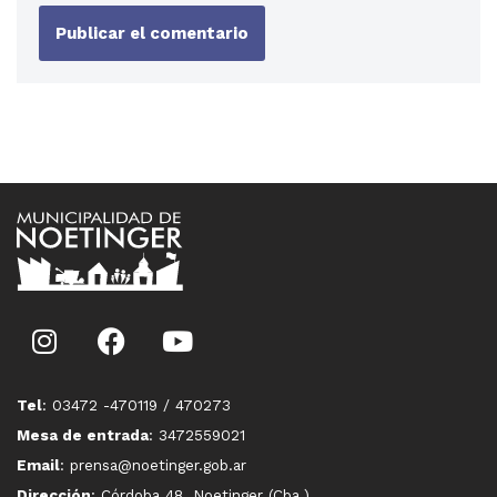
Tel
: 03472 -470119 / 470273
Mesa de entrada
: 3472559021
Email
: prensa@noetinger.gob.ar
Dirección
: Córdoba 48, Noetinger (Cba.)