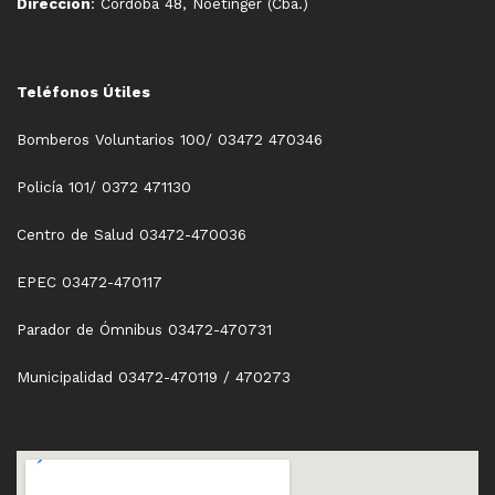
Dirección
: Córdoba 48, Noetinger (Cba.)
Teléfonos Útiles
Bomberos Voluntarios 100/ 03472 470346
Policía 101/ 0372 471130
Centro de Salud 03472-470036
EPEC 03472-470117
Parador de Ómnibus 03472-470731
Municipalidad 03472-470119 / 470273