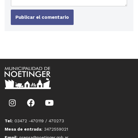
Tel
: 03472 -470119 / 470273
Mesa de entrada
: 3472559021
Email
: prensa@noetinger.gob.ar