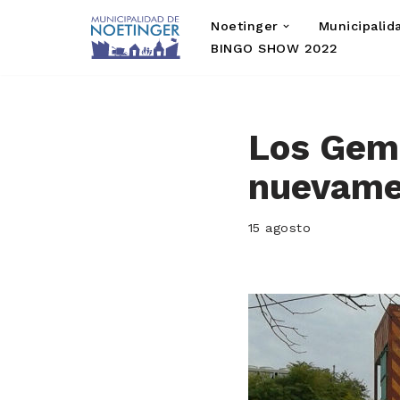
Noetinger
Municipalid
Saltar
BINGO SHOW 2022
al
contenido
Los Geme
nuevamen
15 agosto