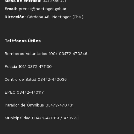
Mesa de entrada
: 3472559021
Email
: prensa@noetinger.gob.ar
Dirección
: Córdoba 48, Noetinger (Cba.)
Teléfonos Útiles
Bomberos Voluntarios 100/ 03472 470346
Policía 101/ 0372 471130
Centro de Salud 03472-470036
EPEC 03472-470117
Parador de Ómnibus 03472-470731
Municipalidad 03472-470119 / 470273