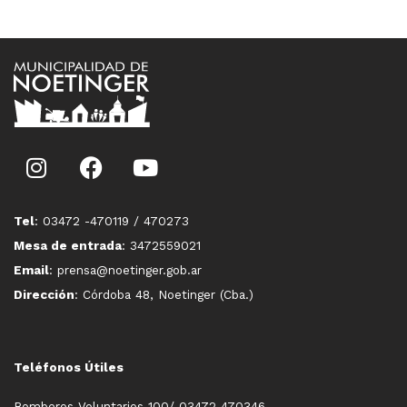
Tel
: 03472 -470119 / 470273
Mesa de entrada
: 3472559021
Email
: prensa@noetinger.gob.ar
Dirección
: Córdoba 48, Noetinger (Cba.)
Teléfonos Útiles
Bomberos Voluntarios 100/ 03472 470346