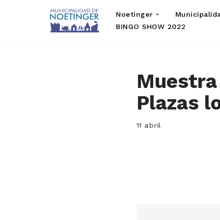
Noetinger
Municipalid
Saltar
BINGO SHOW 2022
al
contenido
Muestra 
Plazas l
11 abril