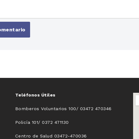
Teléfonos Útiles
Bomberos Voluntarios 100/ 03472 470346
Policía 101/ 0372 471130
Centro de Salud 03472-470036