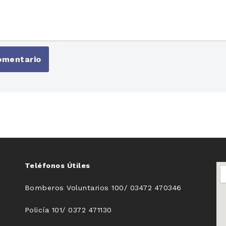
Teléfonos Útiles
Bomberos Voluntarios 100/ 03472 470346
Policía 101/ 0372 471130