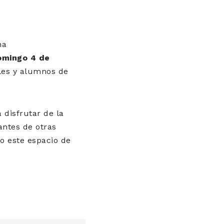
na
omingo 4 de
ales y alumnos de
 disfrutar de la
antes de otras
do este espacio de