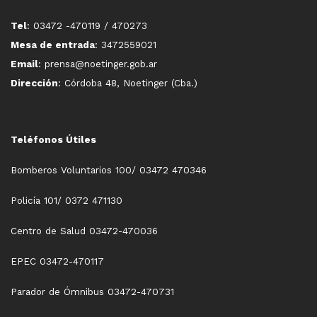
Tel
: 03472 -470119 / 470273
Mesa de entrada
: 3472559021
Email
: prensa@noetinger.gob.ar
Dirección
: Córdoba 48, Noetinger (Cba.)
Teléfonos Útiles
Bomberos Voluntarios 100/ 03472 470346
Policía 101/ 0372 471130
Centro de Salud 03472-470036
EPEC 03472-470117
Parador de Ómnibus 03472-470731