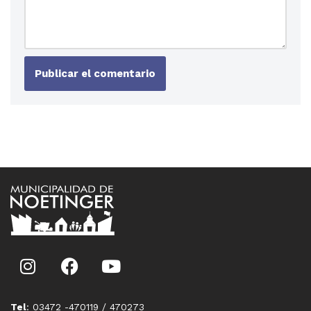
Tel
: 03472 -470119 / 470273