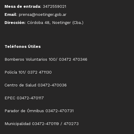
Mesa de entrada
: 3472559021
Email
: prensa@noetinger.gob.ar
Dirección
: Córdoba 48, Noetinger (Cba.)
Teléfonos Útiles
Bomberos Voluntarios 100/ 03472 470346
Policía 101/ 0372 471130
Centro de Salud 03472-470036
EPEC 03472-470117
Parador de Ómnibus 03472-470731
Municipalidad 03472-470119 / 470273