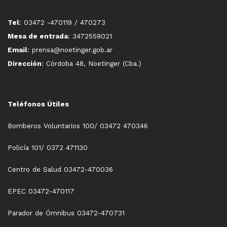
Tel
: 03472 -470119 / 470273
Mesa de entrada
: 3472559021
Email
: prensa@noetinger.gob.ar
Dirección
: Córdoba 48, Noetinger (Cba.)
Teléfonos Útiles
Bomberos Voluntarios 100/ 03472 470346
Policía 101/ 0372 471130
Centro de Salud 03472-470036
EPEC 03472-470117
Parador de Ómnibus 03472-470731