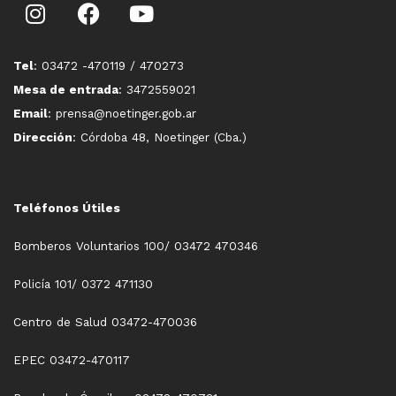
Tel
: 03472 -470119 / 470273
Mesa de entrada
: 3472559021
Email
: prensa@noetinger.gob.ar
Dirección
: Córdoba 48, Noetinger (Cba.)
Teléfonos Útiles
Bomberos Voluntarios 100/ 03472 470346
Policía 101/ 0372 471130
Centro de Salud 03472-470036
EPEC 03472-470117