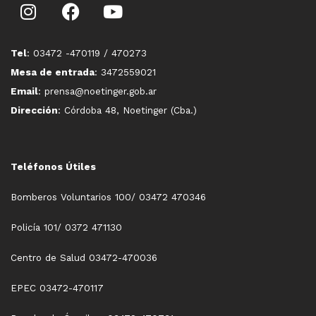
Tel
: 03472 -470119 / 470273
Mesa de entrada
: 3472559021
Email
: prensa@noetinger.gob.ar
Dirección
: Córdoba 48, Noetinger (Cba.)
Teléfonos Útiles
Bomberos Voluntarios 100/ 03472 470346
Policía 101/ 0372 471130
Centro de Salud 03472-470036
EPEC 03472-470117