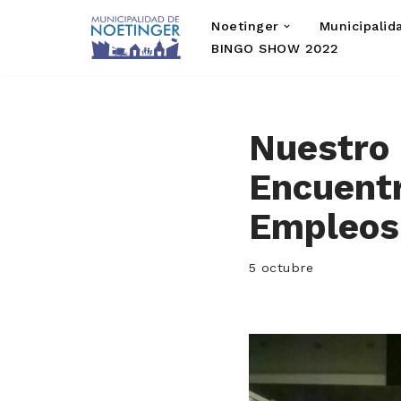
Noetinger
Municipalid
Saltar
BINGO SHOW 2022
al
contenido
Nuestro 
Encuentr
Empleos
5 octubre