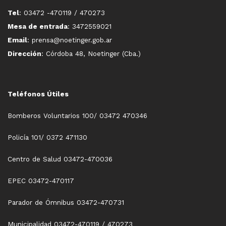
Tel
: 03472 -470119 / 470273
Mesa de entrada
: 3472559021
Email
: prensa@noetinger.gob.ar
Dirección
: Córdoba 48, Noetinger (Cba.)
Teléfonos Útiles
Bomberos Voluntarios 100/ 03472 470346
Policía 101/ 0372 471130
Centro de Salud 03472-470036
EPEC 03472-470117
Parador de Ómnibus 03472-470731
Municipalidad 03472-470119 / 470273