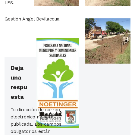
LES.
Gestión Angel Bevilacqua
Deja
una
respu
esta
Tu dirección de correo
electrónico no será
publicada.
Los campos
obligatorios están