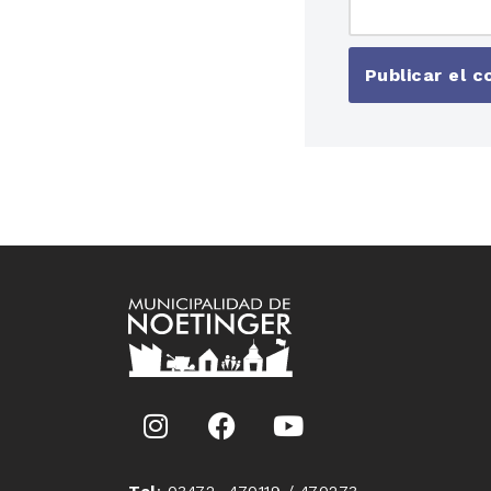
Tel
: 03472 -470119 / 470273