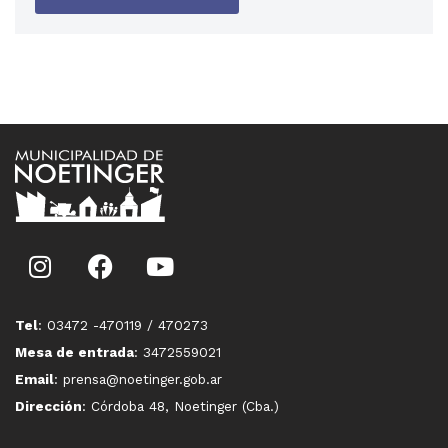
Tel
: 03472 -470119 / 470273
Mesa de entrada
: 3472559021
Email
: prensa@noetinger.gob.ar
Dirección
: Córdoba 48, Noetinger (Cba.)