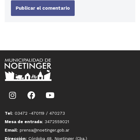
Tel
: 03472 -470119 / 470273
Mesa de entrada
: 3472559021
Email
: prensa@noetinger.gob.ar
Dirección
: Córdoba 48, Noetinger (Cba.)