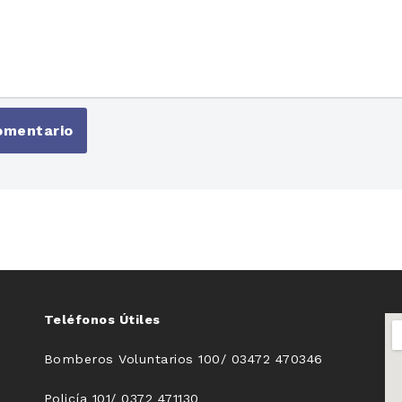
Teléfonos Útiles
Bomberos Voluntarios 100/ 03472 470346
Policía 101/ 0372 471130