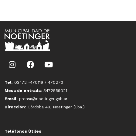
Tel
: 03472 -470119 / 470273
Mesa de entrada
: 3472559021
Email
: prensa@noetinger.gob.ar
Dirección
: Córdoba 48, Noetinger (Cba.)
Teléfonos Útiles