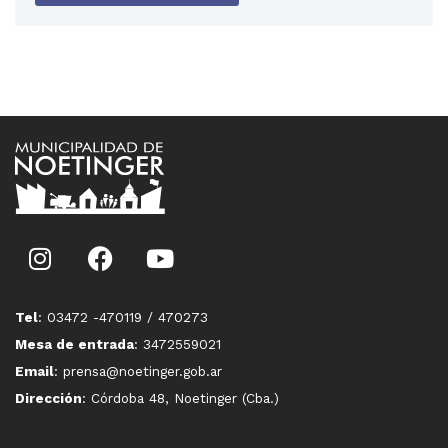
Tel
: 03472 -470119 / 470273
Mesa de entrada
: 3472559021
Email
: prensa@noetinger.gob.ar
Dirección
: Córdoba 48, Noetinger (Cba.)