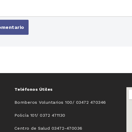
Teléfonos Útiles
Bomberos Voluntarios 100/ 03472 470346
Policía 101/ 0372 471130
Centro de Salud 03472-470036