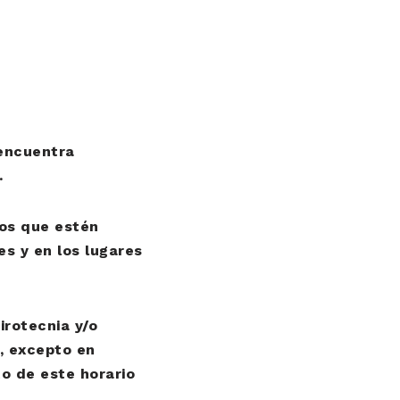
 encuentra
.
os que estén
 y en los lugares
irotecnia y/o
e, excepto en
to de este horario