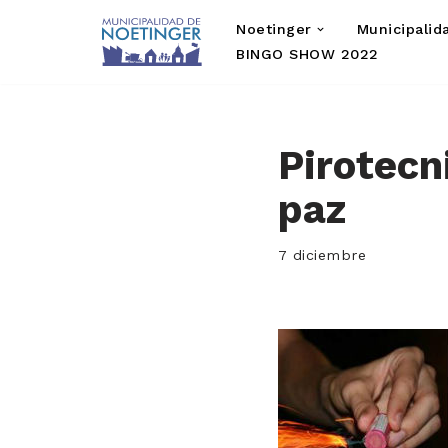
Noetinger
Municipalid
Saltar
BINGO SHOW 2022
al
contenido
Pirotecn
paz
7 diciembre