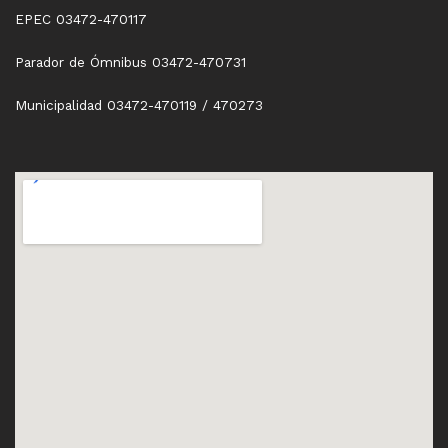
EPEC 03472-470117
Parador de Ómnibus 03472-470731
Municipalidad 03472-470119 / 470273