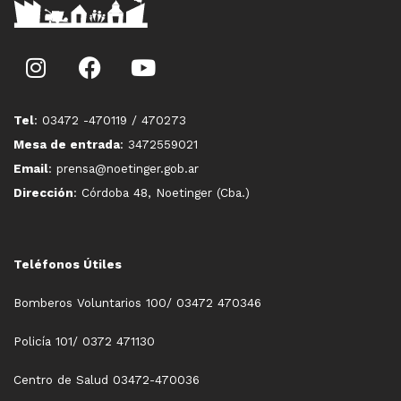
Tel
: 03472 -470119 / 470273
Mesa de entrada
: 3472559021
Email
: prensa@noetinger.gob.ar
Dirección
: Córdoba 48, Noetinger (Cba.)
Teléfonos Útiles
Bomberos Voluntarios 100/ 03472 470346
Policía 101/ 0372 471130
Centro de Salud 03472-470036